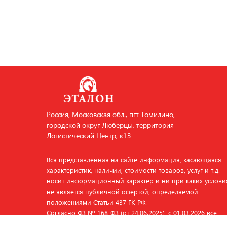
Россия, Московская обл., пгт Томилино,
городской округ Люберцы, территория
Логистический Центр, к13
Вся представленная на сайте информация, касающаяся
характеристик, наличии, стоимости товаров, услуг и т.д.
носит информационный характер и ни при каких услови
не является публичной офертой, определяемой
положениями Статьи 437 ГК РФ.
Согласно ФЗ № 168‑ФЗ (от 24.06.2025), с 01.03.2026 все
наименования продукции на сайте представлены на