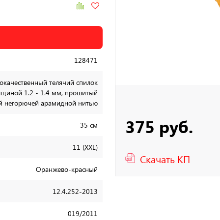
128471
окачественный телячий спилок
лщиной 1.2 - 1.4 мм, прошитый
й негорючей арамидной нитью
375 руб.
35 см
11 (XXL)
Скачать КП
Оранжево-красный
12.4.252-2013
019/2011