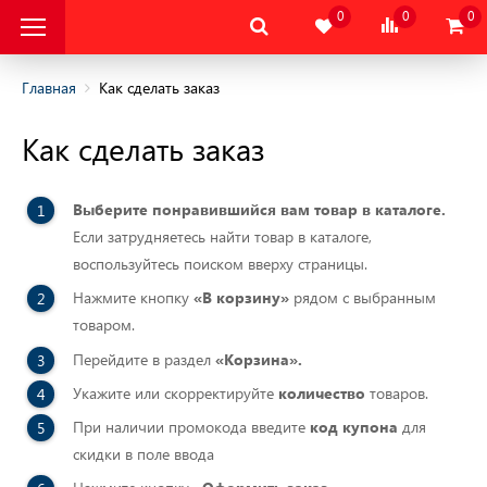
0
0
0
Главная
Как сделать заказ
Как сделать заказ
альная Защитная
альная Защитная
Выберите понравившийся вам товар в каталоге.
да
Если затрудняетесь найти товар в каталоге,
воспользуйтесь поиском вверху страницы.
тва Индивидуальной
ты
Нажмите кнопку
«В корзину»
рядом с выбранным
товаром.
тва Защиты Рук
Перейдите в раздел
«Корзина».
Укажите или скорректируйте
количество
товаров.
тва Защиты
При наличии промокода введите
код купона
для
скидки в поле ввода
тва защиты от