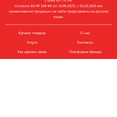
Статьи 437 ГК РФ.
Согласно ФЗ № 168‑ФЗ (от 24.06.2025), с 01.03.2026 все
наименования продукции на сайте представлены на русском
языке.
Каталог товаров
О нас
Услуги
Контакты
Как сделать заказ
Платформа бренда
Карьера и вакансии
Оплата
Политика
Обмен и возврат товара
конфиденциальности
Фотобанк продукции
Новости
ЭТАЛОН
+7 (495) 080-88-88
ежедневно с
09.00
до
18.00