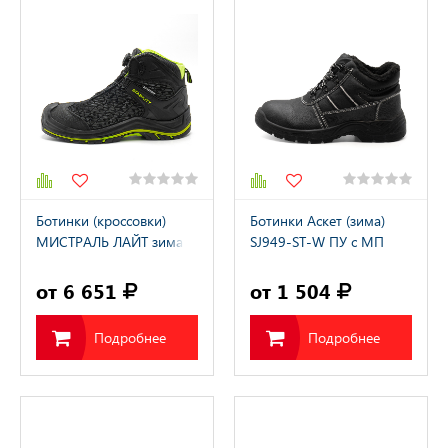
Ботинки (кроссовки)
Ботинки Аскет (зима)
МИСТРАЛЬ ЛАЙТ зима
SJ949-ST-W ПУ с МП
(Tinsulate 3М) ST4-CW /
искусственный мех
МИСТРАЛЬ-LIGHT
от 6 651
от 1 504
Подробнее
Подробнее