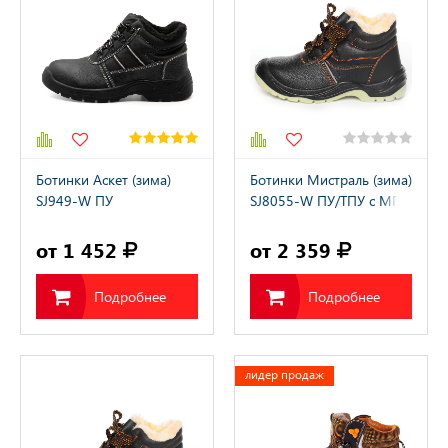
Ботинки Аскет (зима)
Ботинки Мистраль (зима)
SJ949-W ПУ
SJ8055-W ПУ/ТПУ с МП
искусственный мех
и МС
от 1 452
от 2 359
Подробнее
Подробнее
лидер продаж