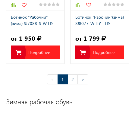
Ботинок "Рабочий"
Ботинок "Рабочий"(зима)
(зима) SJ7088-S-W ПУ-
SJ8077-W ПУ-ТПУ
ТПУ с МП МС
искусственный мех
искусственный мех
от 1 950
от 1 799
Подробнее
Подробнее
<
1
2
>
Зимняя рабочая обувь