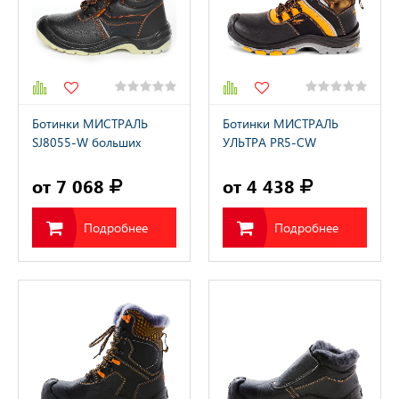
Ботинки МИСТРАЛЬ
Ботинки МИСТРАЛЬ
SJ8055-W больших
УЛЬТРА PR5-CW
размеров
шерстяной мех ПУ-
РЕЗИНА с ПП и АС /
от 7 068
от 4 438
МИСТРАЛЬ ULTRA
Подробнее
Подробнее