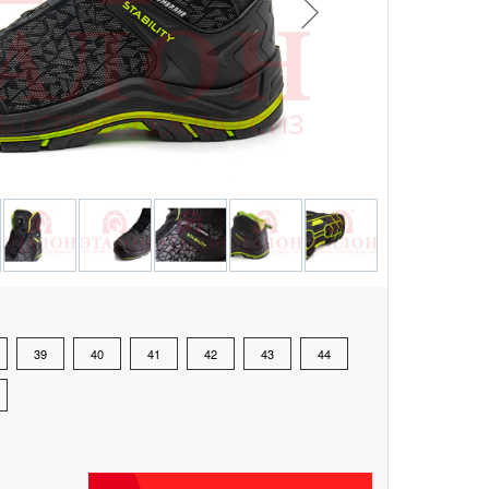
39
40
41
42
43
44