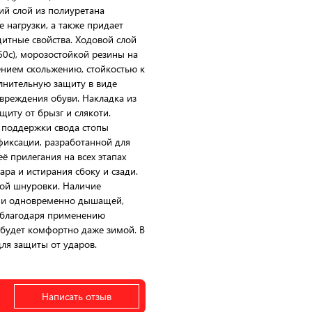
ий слой из полиуретана
 нагрузки, а также придает
итные свойства. Ходовой слой
60с), морозостойкой резины на
ением скольжению, стойкостью к
лнительную защиту в виде
вреждения обуви. Накладка из
щиту от брызг и слякоти.
й поддержки свода стопы
фиксации, разработанной для
 прилегания на всех этапах
ра и истирания сбоку и сзади.
ой шнуровки. Наличие
 и одновременно дышащей,
а благодаря применению
м будет комфортно даже зимой. В
ля защиты от ударов.
Написать отзыв