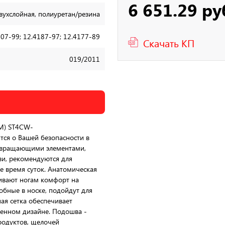
6 651.29 ру
вухслойная, полиуретан/резина
07-99; 12.4187-97; 12.4177-89
Скачать КП
019/2011
3M) ST4CW-
тся о Вашей безопасности в
озвращающими элементами,
и, рекомендуются для
е время суток. Анатомическая
чивают ногам комфорт на
обные в носке, подойдут для
ая сетка обеспечивает
менном дизайне. Подошва -
родуктов, щелочей