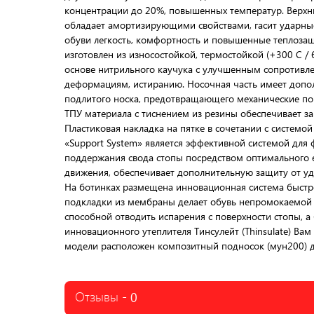
концентрации до 20%, повышенных температур. Верхн
обладает амортизирующими свойствами, гасит ударные
обуви легкость, комфортность и повышенные теплозащ
изготовлен из износостойкой, термостойкой (+300 С / 
основе нитрильного каучука с улучшенным сопротивл
деформациям, истиранию. Носочная часть имеет допо
подлитого носка, предотвращающего механические по
ТПУ материала с тиснением из резины обеспечивает за
Пластиковая накладка на пятке в сочетании с системо
«Support System» является эффективной системой для 
поддержания свода стопы посредством оптимального её
движения, обеспечивает дополнительную защиту от уда
На ботинках размещена инновационная система быстр
подкладки из мембраны делает обувь непромокаемой
способной отводить испарения с поверхности стопы, 
инновационного утеплителя Тинсулейт (Thinsulate) Ва
модели расположен композитный подносок (мун200) д
Отзывы -
0