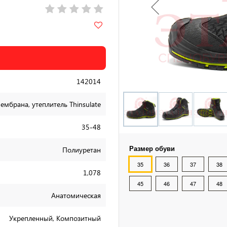
142014
ембрана, утеплитель Thinsulate
35-48
Размер обуви
Полиуретан
35
36
37
38
1,078
45
46
47
48
Анатомическая
Укрепленный, Композитный