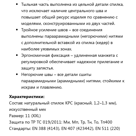
Тыльная часть выполнена из цельной детали спилка,
что исключает наличие центрального шва и
повышает общий ресурс изделия по сравнению с
моделями, сконструированными из двух частей.
Тройное усиление швов – все соединения
выполнены параарамидными (негорючими) нитями
с дополнительной вставкой из спилка (кедер) в
наиболее уязвимых зонах.
Эргономичная фиксация – удлиненная манжета с
регулировкой обеспечивает надежное прилегание и
защиту запястья.
Негорючие швы – все детали сшиты
параарамидными (арамидными) нитями, стойкими к
искрам и плавлению.
Характеристики:
Состав: натуральный спилок КРС (красный, 1,2–1,3 мм),
искусственный мех
Размер: 11 (XXL)
Защита по ТР ТС 019/2011: Ми, Мп, Тр, Тн, То, Тп400
Стандарты: EN 388 (4143), EN 407 (423442), EN 511 (220)