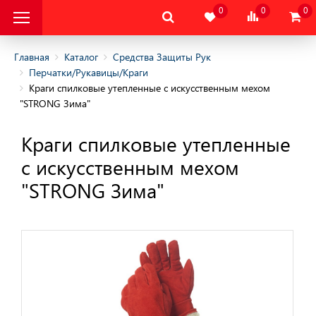
0
0
0
Главная
Каталог
Средства Защиты Рук
Перчатки/Рукавицы/Краги
Краги спилковые утепленные с искусственным мехом
альная Защитная
"STRONG Зима"
альная Защитная
Краги спилковые утепленные
да
с искусственным мехом
тва Индивидуальной
"STRONG Зима"
ты
тва Защиты Рук
ицы/Краги
ие средства