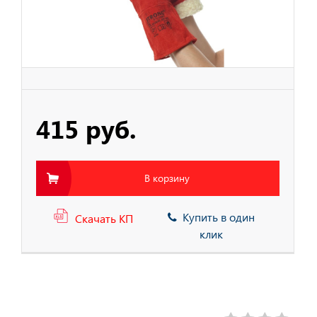
тва Защиты
тва защиты от
ия с высоты
415 руб.
В корзину
Купить в один
Скачать КП
клик