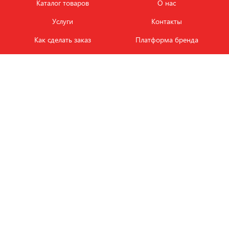
Каталог товаров
О нас
Услуги
Контакты
Как сделать заказ
Платформа бренда
Карьера и вакансии
Оплата
Политика
Обмен и возврат товара
конфиденциальности
Фотобанк продукции
Новости
ЭТАЛОН
+7 (495) 080-88-88
ежедневно с
09.00
до
18.00
Заказать звонок