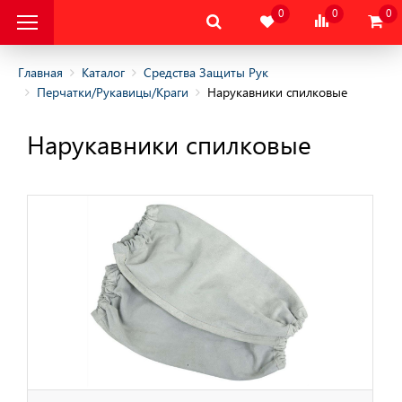
0
0
0
Главная
Каталог
Средства Защиты Рук
Перчатки/Рукавицы/Краги
Нарукавники спилковые
альная Защитная
Нарукавники спилковые
альная Защитная
да
тва Индивидуальной
ты
тва Защиты Рук
ицы/Краги
ие средства