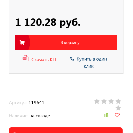
тва Защиты
1 120.28 руб.
тва защиты от
ия с высоты
В корзину
Купить в один
Скачать КП
клик
Артикул:
119641
Наличие:
на складе