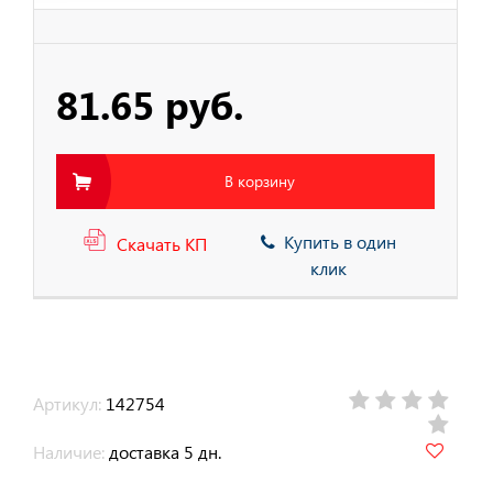
тва Защиты Рук
81.65 руб.
тва Защиты
В корзину
тва защиты от
ия с высоты
Купить в один
Скачать КП
клик
Артикул:
142754
Наличие:
доставка 5 дн.