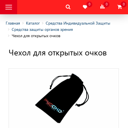
0
0
0
Главная
Каталог
Средства Индивидуальной Защиты
Средства защиты органов зрения
Чехол для открытых очков
альная Защитная
Чехол для открытых очков
альная Защитная
да
тва Индивидуальной
ты
ы головы
 органа слуха
ы органов дыхания
 органов зрения