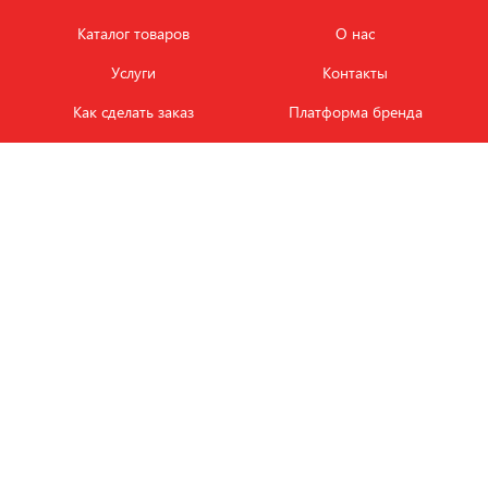
Каталог товаров
О нас
Услуги
Контакты
Как сделать заказ
Платформа бренда
Карьера и вакансии
Оплата
Политика
Обмен и возврат товара
конфиденциальности
Фотобанк продукции
Новости
ЭТАЛОН
+7 (495) 080-88-88
ежедневно с
09.00
до
18.00
Заказать звонок