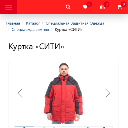
0
0
0
Главная
Каталог
Специальная Защитная Одежда
Спецодежда зимняя
Куртка «СИТИ»
альная Защитная
Куртка «СИТИ»
альная Защитная
да
няя
няя
одежда
дежда
цодежда