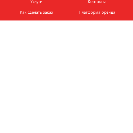
Услуги
Контакты
Как сделать заказ
Платформа бренда
Карьера и вакансии
Оплата
Политика
Обмен и возврат товара
конфиденциальности
Фотобанк продукции
Новости
ЭТАЛОН
+7 (495) 080-88-88
ежедневно с
09.00
до
18.00
Заказать звонок
Пишите на
info
@
e-tkani.com