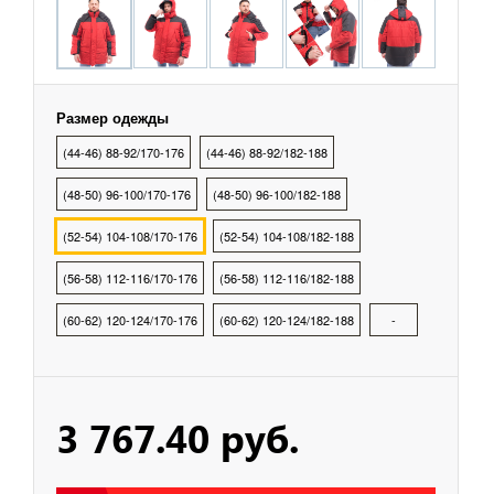
охранных структур
рыбалки, охоты, туризма
Размер одежды
(44-46) 88-92/170-176
(44-46) 88-92/182-188
тва Индивидуальной
ты
(48-50) 96-100/170-176
(48-50) 96-100/182-188
(52-54) 104-108/170-176
(52-54) 104-108/182-188
тва Защиты Рук
(56-58) 112-116/170-176
(56-58) 112-116/182-188
тва Защиты
(60-62) 120-124/170-176
(60-62) 120-124/182-188
-
тва защиты от
ия с высоты
3 767.40 руб.