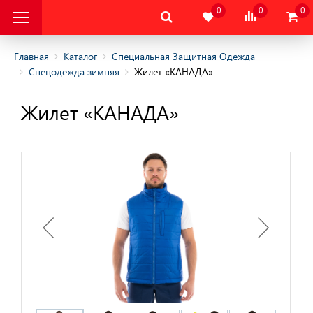
0
0
0
Главная
Каталог
Специальная Защитная Одежда
Спецодежда зимняя
Жилет «КАНАДА»
альная Защитная
Жилет «КАНАДА»
альная Защитная
да
няя
няя
одежда
дежда
цодежда