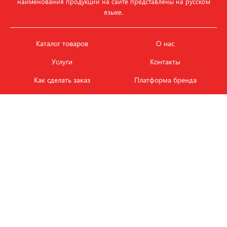
наименования продукции на сайте представлены на русском
языке.
Каталог товаров
О нас
Услуги
Контакты
Как сделать заказ
Платформа бренда
Карьера и вакансии
Оплата
Политика
Обмен и возврат товара
конфиденциальности
Фотобанк продукции
Новости
ЭТАЛОН
+7 (495) 080-88-88
ежедневно с
09.00
до
18.00