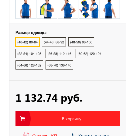
охранных структур
рыбалки, охоты, туризма
Размер одежды
(40-42) 80-84
(44-46) 88-92
(48-50) 96-100
тва Индивидуальной
ты
(52-54) 104-108
(56-58) 112-116
(60-62) 120-124
(64-66) 128-132
(68-70) 136-140
тва Защиты Рук
тва Защиты
1 132.74 руб.
тва защиты от
ия с высоты
В корзину
Купить в один
Скачать КП