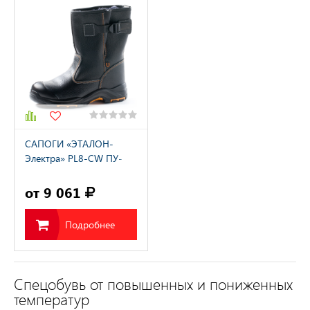
САПОГИ «ЭТАЛОН-
Электра» PL8-CW ПУ-
НИТРИЛ с ПП
натуральный мех
от 9 061
Подробнее
Спецобувь от повышенных и пониженных
температур