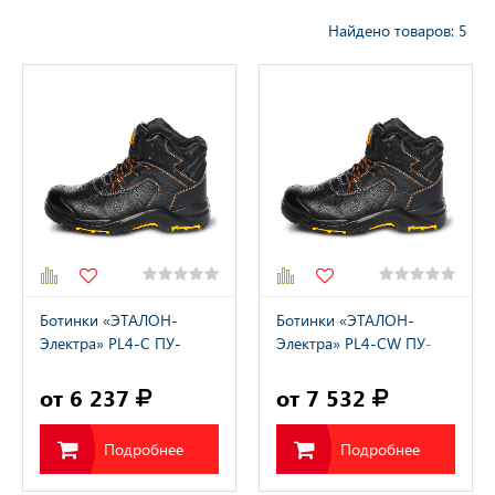
Найдено товаров: 5
резиновая
альная Защитная
да
тва Индивидуальной
ты
тва Защиты Рук
тва Защиты
Ботинки «ЭТАЛОН-
Ботинки «ЭТАЛОН-
Электра» PL4-C ПУ-
Электра» PL4-CW ПУ-
тва защиты от
НИТРИЛ с ПП
НИТРИЛ с ПП
ия с высоты
натуральный мех
от 6 237
от 7 532
Подробнее
Подробнее