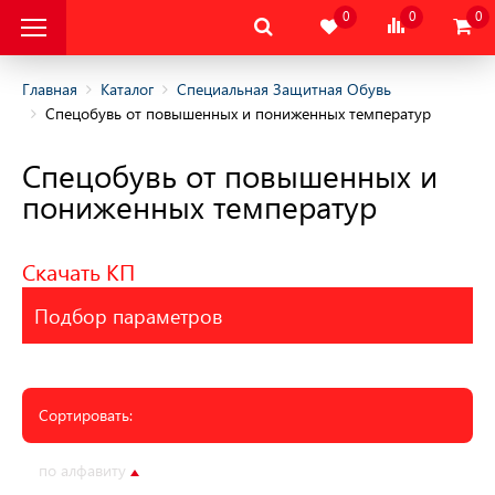
0
0
0
Главная
Каталог
Специальная Защитная Обувь
Спецобувь от повышенных и пониженных температур
альная Защитная
Спецобувь от повышенных и
пониженных температур
овышенных и пониженных
Скачать КП
 обувь
Подбор параметров
обувь
ного отдыха
Сортировать:
татическая и Обувь
по алфавиту
по цене
по рейтингу
по серии
ния