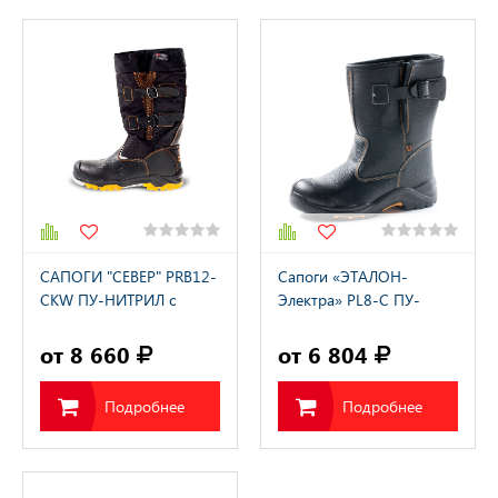
САПОГИ "СЕВЕР" PRB12-
Сапоги «ЭТАЛОН-
CKW ПУ-НИТРИЛ с
Электра» PL8-C ПУ-
поликарбонатным
НИТРИЛ с ПП
подноском
от 8 660
от 6 804
Подробнее
Подробнее